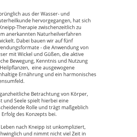
prünglich aus der Wasser- und
uterheilkunde hervorgegangen, hat sich
Kneipp-Therapie zwischenzeitlich zu
em anerkannten Naturheilverfahren
ickelt. Dabei bauen wir auf fünf
endungsformate - die Anwendung von
ser mit Wickel und Güßen, die aktive
liche Bewegung, Kenntnis und Nutzung
 Heilpflanzen, eine ausgewogene
hhaltige Ernährung und ein harmonisches
ensumfeld.
 ganzheitliche Betrachtung von Körper,
t und Seele spielt hierbei eine
scheidende Rolle und trägt maßgeblich
 Erfolg des Konzepts bei.
 Leben nach Kneipp ist unkompliziert,
hwinglich und nimmt nicht viel Zeit in