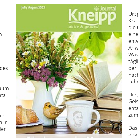
Urs
Krä
die 
m
ein
entw
Anw
Was
täg
 des
der
nac
Leb
raum
Die
nts
Geis
ent
zum
ch,
n in
Das
den
ersc