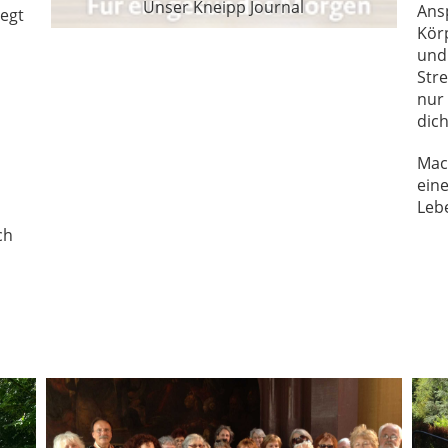
Unser Kneipp Journal
Ans
legt
Kör
und
Str
nur 
dich
Mach
ein
Leb
ch